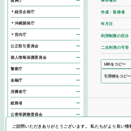
保存場所
復興庁
＊経済企画庁
作成・取得者
＊沖縄開発庁
年月日
＊宮内庁
利用制限の区分
公正取引委員会
二次利用の可否
個人情報保護委員会
URIをコピー
警察庁
引用例をコピー
金融庁
消費者庁
総務省
公害等調整委員会
消防庁
ご訪問いただきありがとうございます。
私たちがより良い情