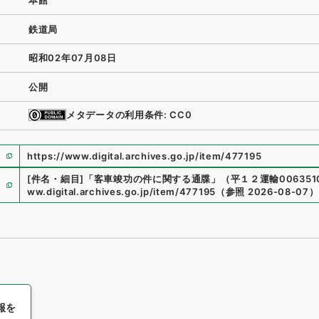
本館
鉄道局
昭和02年07月08日
公開
メタデータの利用条件: CC0
https://www.digital.archives.go.jp/item/477195
[件名・細目]
「
客車竣功の件に関する通牒
」
（
平１２運輸0063510
ww.digital.archives.go.jp/item/477195
（
参照
2026-08-07
）
報を