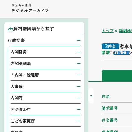
資料群階層から探す
トップ
詳細検
行政文書
客車
件名
内閣官房
階層
行政文書
内閣法制局
＊内閣・総理府
人事院
件名
内閣府
請求番号
デジタル庁
件名番号
こども家庭庁