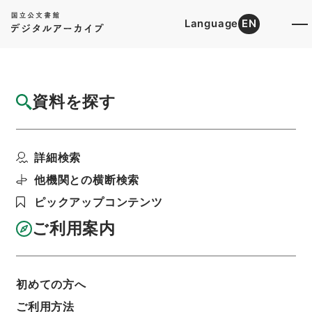
Language
EN
トップ
詳細検索[所蔵資料検索]
目録詳細
資料を探す
件名
車輌形式記号変更の件
詳細検索
階層
行政文書
＊運輸省
陸運関係
鉄道関係
鉄道免許・筑波鉄道４・昭和２～１１年
他機関との横断検索
利用請求書印刷
ピックアップコンテンツ
ご利用案内
基本情報
全ての情報
初めての方へ
件名
ご利用方法