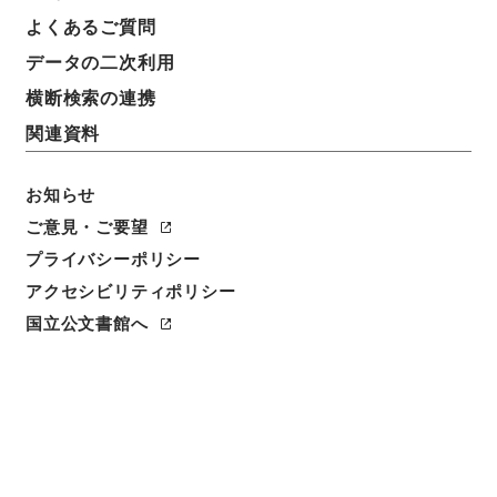
車輌形式記号変更の件
よくあるご質問
データの二次利用
請求番号
平１２運輸00635100
横断検索の連携
関連資料
件名番号
007
お知らせ
保存場所
ご意見・ご要望
本館
プライバシーポリシー
アクセシビリティポリシー
作成・取得者
国立公文書館へ
鉄道局
年月日
昭和02年08月10日
利用制限の区分
公開