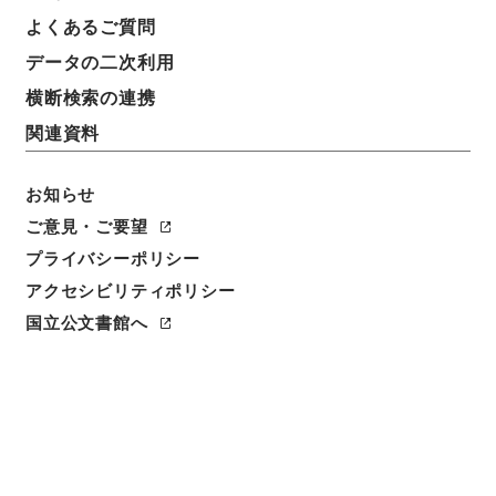
件名
よくあるご質問
王子電気軌道臨時渉線並仮停留場設置の件
データの二次利用
請求番号
横断検索の連携
平１２運輸00730100
関連資料
件名番号
040
お知らせ
ご意見・ご要望
保存場所
プライバシーポリシー
本館
アクセシビリティポリシー
作成・取得者
国立公文書館へ
鉄道局
年月日
大正14年11月20日
利用制限の区分