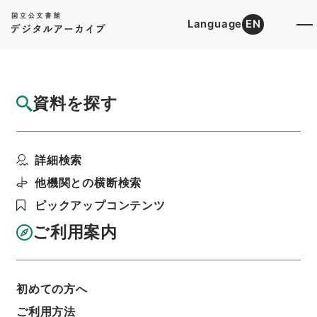
Language
EN
トップ
詳細検索[所蔵資料検索]
目録詳細
資料を探す
件名
王子電気軌道臨時渉線並仮停留場設置の件
詳細検索
階層
行政文書
＊運輸省
陸運関係
鉄道関係
軌道特許・王子電気軌道（東京都交通局）５・大
他機関との横断検索
正１３～１５年
ピックアップコンテンツ
利用請求書印刷
ご利用案内
基本情報
全ての情報
初めての方へ
ご利用方法