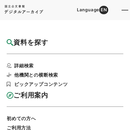
Language
EN
トップ
詳細検索[所蔵資料検索]
目録詳細
資料を探す
件名
京阪電気鉄道軌道自動閉塞信号機増設及位置
詳細検索
変更の件
階層
行政文書
＊運輸省
陸運関係
鉄道関係
他機関との横断検索
軌道特許・京阪電気鉄道（京阪神急行）１６・昭
ピックアップコンテンツ
和７～９年
利用請求書印刷
ご利用案内
初めての方へ
基本情報
全ての情報
ご利用方法