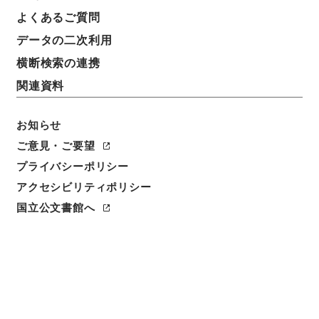
よくあるご質問
件名
データの二次利用
京阪電気鉄道軌道自動閉塞信号機増設及位置変更の件
横断検索の連携
請求番号
関連資料
平１２運輸00472100
件名番号
お知らせ
056
ご意見・ご要望
プライバシーポリシー
保存場所
アクセシビリティポリシー
本館
国立公文書館へ
作成・取得者
鉄道局
年月日
昭和09年06月25日