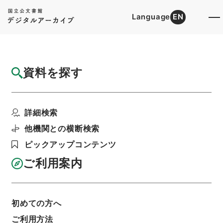
Language
EN
トップ
詳細検索[所蔵資料検索]
目録詳細
資料を探す
件名
王子電気軌道船方変電所工事方法変更の件
詳細検索
階層
行政文書
＊運輸省
陸運関係
鉄道関係
軌道特許・王子電気軌道（東京都交通局）５・大
他機関との横断検索
正１３～１５年
ピックアップコンテンツ
利用請求書印刷
ご利用案内
基本情報
全ての情報
初めての方へ
ご利用方法