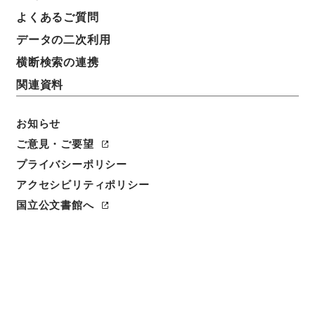
件名
よくあるご質問
王子電気軌道船方変電所工事方法変更の件
データの二次利用
請求番号
横断検索の連携
平１２運輸00730100
関連資料
件名番号
058
お知らせ
ご意見・ご要望
保存場所
プライバシーポリシー
本館
アクセシビリティポリシー
作成・取得者
国立公文書館へ
鉄道局
年月日
昭和01年02月20日
利用制限の区分