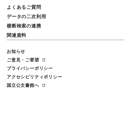
よくあるご質問
件名
データの二次利用
王子電気軌道山下、柳田間仮線工事方法変更の件
横断検索の連携
請求番号
関連資料
平１２運輸00730100
件名番号
お知らせ
068
ご意見・ご要望
プライバシーポリシー
保存場所
アクセシビリティポリシー
本館
国立公文書館へ
作成・取得者
鉄道局
年月日
昭和01年05月28日