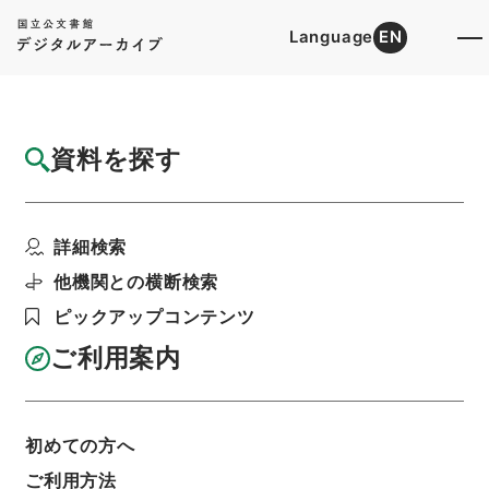
Language
EN
トップ
詳細検索[所蔵資料検索]
目録詳細
資料を探す
件名
王子電気軌道山下、柳田間仮線工事方法変更
詳細検索
の件
階層
行政文書
＊運輸省
陸運関係
鉄道関係
他機関との横断検索
軌道特許・王子電気軌道（東京都交通局）５・大
ピックアップコンテンツ
正１３～１５年
利用請求書印刷
ご利用案内
初めての方へ
基本情報
全ての情報
ご利用方法