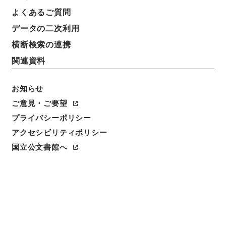
よくあるご質問
データの二次利用
横断検索の連携
関連資料
お知らせ
ご意見・ご要望
プライバシーポリシー
アクセシビリティポリシー
閲覧
国立公文書館へ
件名
政府内部における伊勢湾台風によるり災者の救援募金
について
請求番号
平１４内閣01303100