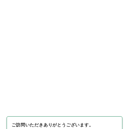
https://www.digital.archive
URIをコピー
s.go.jp/item/4959306
[件名・細目]
「
政府内部におけ
る伊勢湾台風によるり災者の救
援募金について
」
（
平１４内閣
01303100-01600
）
、
国立公
引用例をコピー
文書館デジタルアーカイブ
、
ht
tps://www.digital.archives.
go.jp/item/4959306
（
参照
2
026-08-09
）
ご訪問いただきありがとうございます。