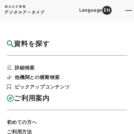
Language
EN
トップ
詳細検索[所蔵資料検索]
目録詳細
資料を探す
件名
政府内部における伊勢湾台風によるり災者の
詳細検索
救援募金について
階層
行政文書
内閣官房
内閣総務官室関係
他機関との横断検索
閣議・事務次官等会議資料
ピックアップコンテンツ
次官会議資料・昭和３４年１０月５日
利用請求書印刷
ご利用案内
初めての方へ
基本情報
全ての情報
ご利用方法