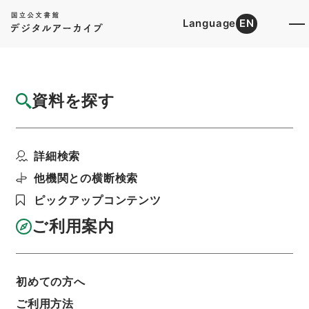
Language
EN
トップ
詳細検索[所蔵資料検索]
目録詳細
資料を探す
件名
車輌貸渡の件
詳細検索
階層
行政文書
＊運輸省
陸運関係
鉄道関係
鉄道免許・東京急行電鉄（元東京横浜電鉄）１
他機関との横断検索
２・昭和１２～１４年
ピックアップコンテンツ
利用請求書印刷
ご利用案内
基本情報
全ての情報
初めての方へ
ご利用方法