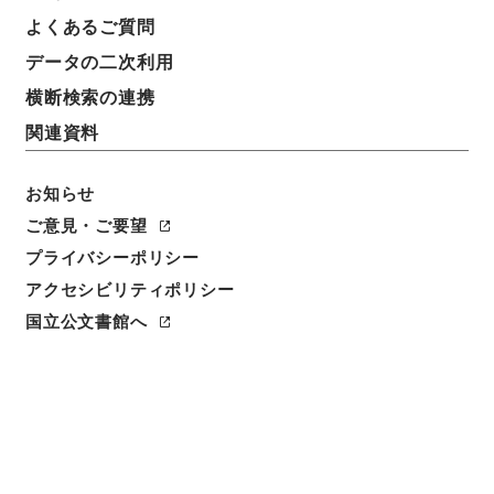
件名
よくあるご質問
車輌貸渡の件
データの二次利用
請求番号
横断検索の連携
平１２運輸02164100
関連資料
件名番号
010
お知らせ
ご意見・ご要望
保存場所
プライバシーポリシー
本館
アクセシビリティポリシー
作成・取得者
国立公文書館へ
鉄道局
年月日
昭和12年11月04日
利用制限の区分