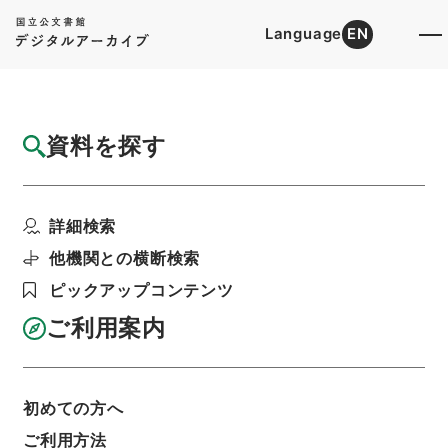
Language
EN
トップ
詳細検索[所蔵資料検索]
目録詳細
資料を探す
簿冊
第３４回国会・科学技術庁審査法律案綴
詳細検索
階層
行政文書
内閣法制局
法令案審議録関係
利用請求書印刷
他機関との横断検索
ピックアップコンテンツ
ご利用案内
基本情報
全ての情報
初めての方へ
ご利用方法