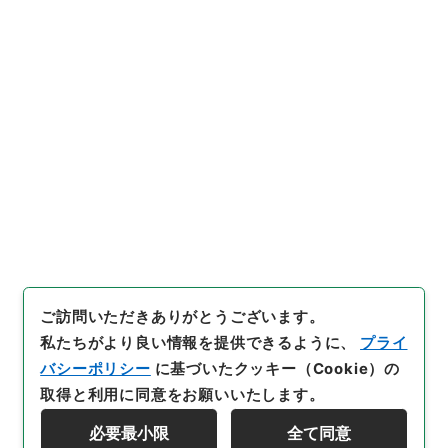
行政文書
内閣法制局
法令案審議録関係
第３４回国会・科学技術庁審査法律案綴
[
請求番号
]
平１４法制00538100
[
件名番号
]
005
[
移管元機関等
]
内閣法制局
[
移管等年度
]
平成 14
[
作
成・取得者
]
内閣法制局第三部（自治省関係）
[
年月
日
]
昭和35年
[
媒体の種別
]
紙
[
数量
]
1
[
関連事項
]
廃案
[
保存場所
]
本館-4A-028-00
[
利用制限の区分等
]
公開
閲覧
ご訪問いただきありがとうございます。
私たちがより良い情報を提供できるように、
プライ
バシーポリシー
に基づいたクッキー（Cookie）の
取得と利用に同意をお願いいたします。
必要最小限
全て同意