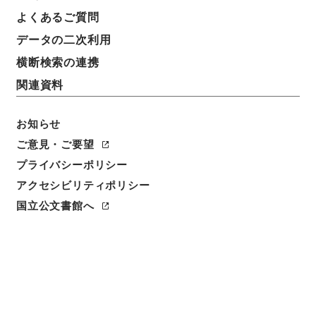
よくあるご質問
データの二次利用
横断検索の連携
関連資料
お知らせ
ご意見・ご要望
閲覧
プライバシーポリシー
簿冊標題
アクセシビリティポリシー
第３４回国会・科学技術庁審査法律案綴
国立公文書館へ
請求番号
平１４法制00538100
移管元機関等
内閣法制局