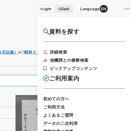
Light
Dark
Language
EN
資料を探す
国立公文書館HP利用案内
利用請求書印刷
詳細検索
３日以後）
昭和２２年５月３日以後
他機関との横断検索
ピックアップコンテンツ
ご利用案内
全ての情報
初めての方へ
ご利用方法
よくあるご質問
データの二次利用