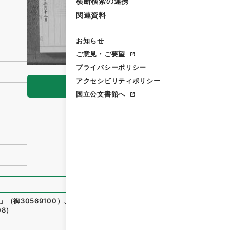
横断検索の連携
関連資料
お知らせ
ご意見・ご要望
プライバシーポリシー
アクセシビリティポリシー
閲覧
国立公文書館へ
」
（
御30569100
）
、
国立公文書館デジタルアーカイブ
、
http
08
）