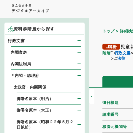
資料群階層から探す
トップ
詳細検
行政文書
児童
簿冊
内閣官房
階層
行政文書
法律
内閣法制局
＊内閣・総理府
太政官・内閣関係
御署名原本（明治）
簿冊標題
御署名原本（大正）
請求番号
御署名原本（昭和２２年５月２
移管元機関等
日以前）