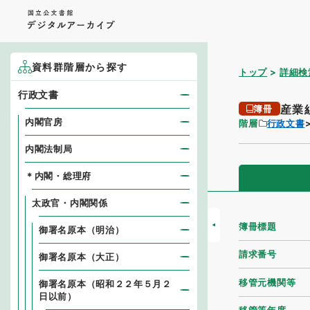
資料群階層から探す
トップ
詳細検
行政文書
産業
簿冊
内閣官房
階層
行政文書
内閣法制局
＊内閣・総理府
太政官・内閣関係
簿冊標題
御署名原本（明治）
請求番号
御署名原本（大正）
移管元機関等
御署名原本（昭和２２年５月２
日以前）