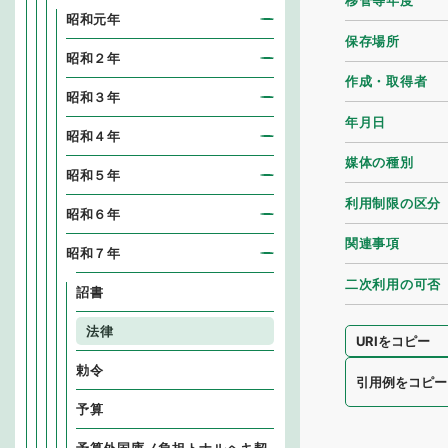
移管等年度
昭和元年
保存場所
昭和２年
作成・取得者
昭和３年
年月日
昭和４年
媒体の種別
昭和５年
利用制限の区分
昭和６年
関連事項
昭和７年
二次利用の可否
詔書
法律
URIをコピー
勅令
引用例をコピー
予算