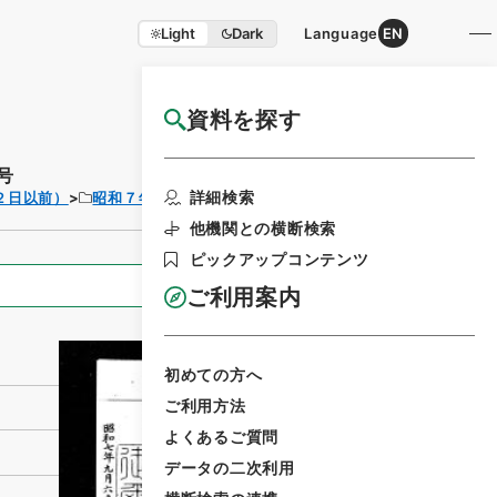
Light
Dark
Language
EN
資料を探す
国立公文書館HP利用案内
号
利用請求書印刷
詳細検索
２日以前）
昭和７年
法律
他機関との横断検索
ピックアップコンテンツ
全ての情報
ご利用案内
初めての方へ
ご利用方法
よくあるご質問
データの二次利用