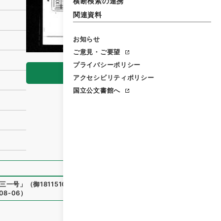
横断検索の連携
関連資料
お知らせ
ご意見・ご要望
プライバシーポリシー
閲覧
アクセシビリティポリシー
国立公文書館へ
三一号
」
（
御18115100
）
、
国立公文書館デジタルアーカイブ
、
08-06
）