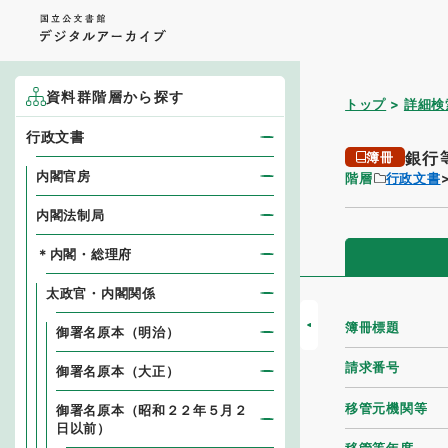
資料群階層から探す
トップ
詳細検
行政文書
銀行
簿冊
内閣官房
階層
行政文書
内閣法制局
＊内閣・総理府
太政官・内閣関係
簿冊標題
御署名原本（明治）
請求番号
御署名原本（大正）
移管元機関等
御署名原本（昭和２２年５月２
日以前）