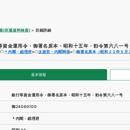
索[所蔵資料検索]
目録詳細
等資金運用令・御署名原本・昭和十五年・勅令第六八一号
＊内閣・総理府
太政官・内閣関係
御署名原本（昭和２２年５月
基本情報
銀行等資金運用令・御署名原本・昭和十五年・勅令第六八一号
御24060100
＊内閣・総理府