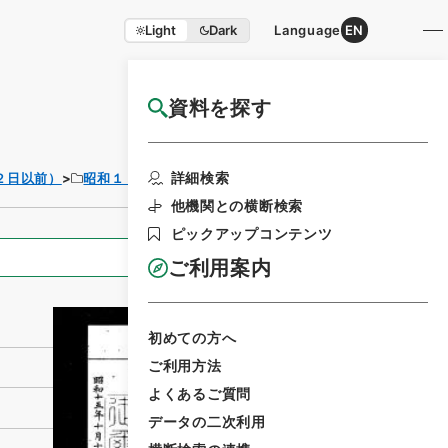
Light
Dark
Language
EN
資料を探す
国立公文書館HP利用案内
利用請求書印刷
詳細検索
２日以前）
昭和１５年
勅令
他機関との横断検索
ピックアップコンテンツ
全ての情報
ご利用案内
初めての方へ
ご利用方法
よくあるご質問
データの二次利用