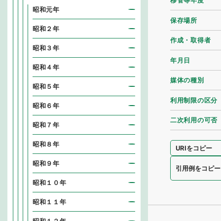
移管等年度
昭和元年
保存場所
昭和２年
作成・取得者
昭和３年
年月日
昭和４年
媒体の種別
昭和５年
利用制限の区分
昭和６年
二次利用の可否
昭和７年
昭和８年
URIをコピー
昭和９年
引用例をコピー
昭和１０年
昭和１１年