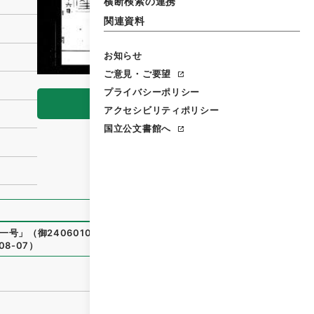
横断検索の連携
関連資料
お知らせ
ご意見・ご要望
プライバシーポリシー
閲覧
アクセシビリティポリシー
国立公文書館へ
一号
」
（
御24060100
）
、
国立公文書館デジタルアーカイブ
、
08-07
）