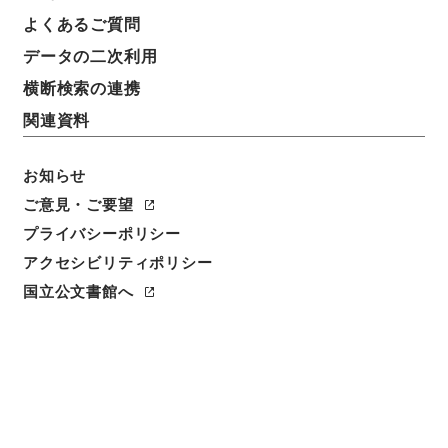
よくあるご質問
データの二次利用
横断検索の連携
関連資料
お知らせ
ご意見・ご要望
プライバシーポリシー
アクセシビリティポリシー
閲覧
国立公文書館へ
簿冊標題
海軍航空本部令中改正・御署名原本・昭和十五年・勅
令第五八九号
請求番号
御23968100