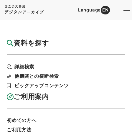
Language
EN
トップ
詳細検索[所蔵資料検索]
目録詳細
資料を探す
簿冊
海軍航空本部令中改正・御署名原本・昭和十
詳細検索
五年・勅令第五八九号
階層
行政文書
＊内閣・総理府
太政官・内閣関係
他機関との横断検索
御署名原本（昭和２２年５月２日以前）
ピックアップコンテンツ
昭和１５年
勅令
利用請求書印刷
ご利用案内
初めての方へ
基本情報
全ての情報
ご利用方法