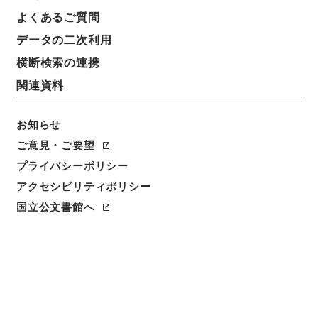
よくあるご質問
データの二次利用
横断検索の連携
関連資料
お知らせ
ご意見・ご要望
プライバシーポリシー
アクセシビリティポリシー
閲覧
国立公文書館へ
簿冊標題
昭和九年法律第七号（満洲事件ニ関スル一時賜金トシ
テ交付スル公債発行ニ関スル件）中改正・御署名原
本・昭和十一年・法律第六号
請求番号