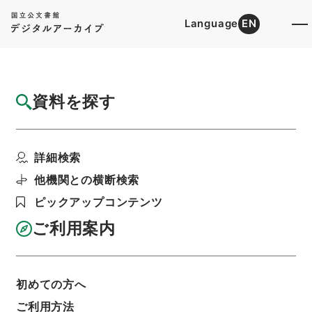
Language
EN
トップ
詳細検索[所蔵資料検索]
目録詳細
資料を探す
簿冊
昭和九年法律第七号（満洲事件ニ関スル一時
詳細検索
賜金トシテ交付スル公...
階層
行政文書
＊内閣・総理府
太政官・内閣関係
他機関との横断検索
御署名原本（昭和２２年５月２日以前）
ピックアップコンテンツ
昭和１１年
法律
利用請求書印刷
ご利用案内
初めての方へ
基本情報
全ての情報
ご利用方法