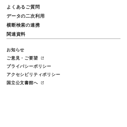
よくあるご質問
データの二次利用
横断検索の連携
関連資料
お知らせ
ご意見・ご要望
プライバシーポリシー
アクセシビリティポリシー
閲覧
国立公文書館へ
簿冊標題
昭和十二年法律第九十二号（輸出入品等ニ関スル臨時
措置ニ関スル件）中改正・御署名原本・昭和十三年・
法律第八五号
請求番号