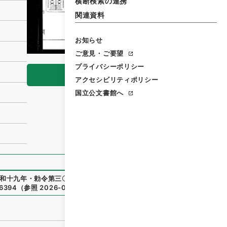
横断検索の連携
関連資料
お知らせ
ご意見・ご要望
プライバシーポリシー
閲覧
アクセシビリティポリシー
国立公文書館へ
和十九年・勅令第三〇号
」
（
御27943100
）
、
国立公文書館デ
36394
（
参照
2026-08-08
）