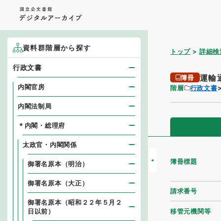
資料群階層から探す
トップ
詳細検
行政文書
運輸
簿冊
内閣官房
階層
行政文書
内閣法制局
＊内閣・総理府
太政官・内閣関係
簿冊標題
御署名原本（明治）
御署名原本（大正）
請求番号
御署名原本（昭和２２年５月２
移管元機関等
日以前）