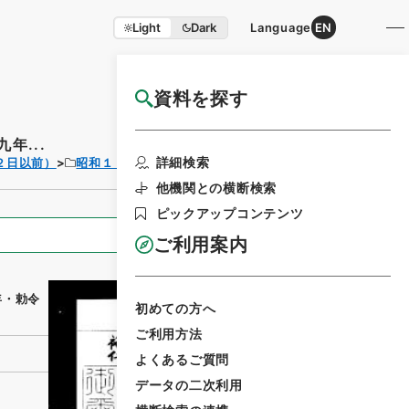
Light
Dark
Language
EN
資料を探す
国立公文書館HP利用案内
年...
利用請求書印刷
詳細検索
２日以前）
昭和１９年
勅令
他機関との横断検索
ピックアップコンテンツ
全ての情報
ご利用案内
年・勅令
初めての方へ
ご利用方法
よくあるご質問
データの二次利用