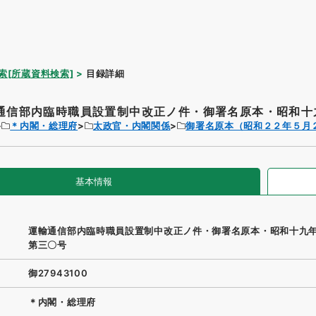
索[所蔵資料検索]
目録詳細
通信部内臨時職員設置制中改正ノ件・御署名原本・昭和十九
＊内閣・総理府
太政官・内閣関係
御署名原本（昭和２２年５月
基本情報
運輸通信部内臨時職員設置制中改正ノ件・御署名原本・昭和十九
第三〇号
御27943100
＊内閣・総理府