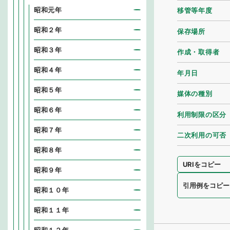
昭和元年
移管等年度
昭和２年
保存場所
昭和３年
作成・取得者
昭和４年
年月日
昭和５年
媒体の種別
昭和６年
利用制限の区分
昭和７年
二次利用の可否
昭和８年
URIをコピー
昭和９年
引用例をコピー
昭和１０年
昭和１１年