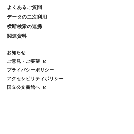
よくあるご質問
データの二次利用
横断検索の連携
関連資料
お知らせ
ご意見・ご要望
プライバシーポリシー
アクセシビリティポリシー
閲覧
国立公文書館へ
簿冊標題
農業動産信用法施行令・御署名原本・昭和八年・勅令
第三〇七号
請求番号
御18912100