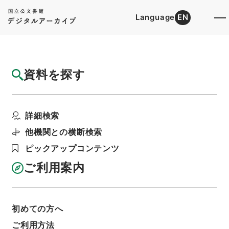
Language
EN
トップ
詳細検索[所蔵資料検索]
目録詳細
資料を探す
簿冊
農業動産信用法施行令・御署名原本・昭和八
詳細検索
年・勅令第三〇七号
階層
行政文書
＊内閣・総理府
太政官・内閣関係
他機関との横断検索
御署名原本（昭和２２年５月２日以前）
ピックアップコンテンツ
昭和８年
勅令
利用請求書印刷
ご利用案内
初めての方へ
基本情報
全ての情報
ご利用方法