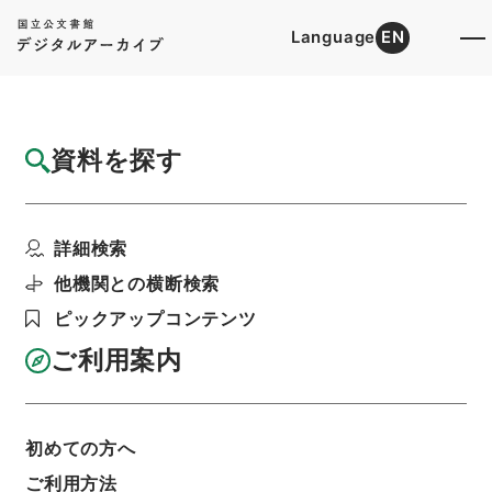
Language
EN
トップ
詳細検索[所蔵資料検索]
目録詳細
資料を探す
簿冊
工業組合法中改正・御署名原本・昭和八年・
詳細検索
法律第二〇号
階層
行政文書
＊内閣・総理府
太政官・内閣関係
他機関との横断検索
御署名原本（昭和２２年５月２日以前）
ピックアップコンテンツ
昭和８年
法律
利用請求書印刷
ご利用案内
初めての方へ
基本情報
全ての情報
ご利用方法