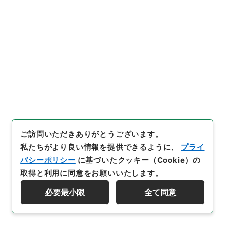
https://www.digital.archive
s.go.jp/file/136529
（
参照
20
26-08-07
）
件名・細目一覧
下位に件名・細目一覧はありません
ご訪問いただきありがとうございます。
私たちがより良い情報を提供できるように、
プライ
バシーポリシー
に基づいたクッキー（Cookie）の
取得と利用に同意をお願いいたします。
必要最小限
全て同意
Copyright © NATIONAL ARCHIVES OF JAPAN. All Rights Reserved.