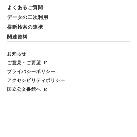
よくあるご質問
データの二次利用
横断検索の連携
関連資料
お知らせ
ご意見・ご要望
プライバシーポリシー
アクセシビリティポリシー
閲覧
国立公文書館へ
簿冊標題
工業組合法中改正・御署名原本・昭和八年・法律第二
〇号
請求番号
御18567100