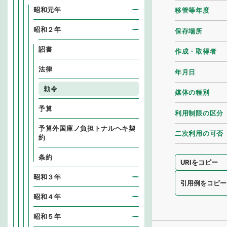
昭和元年
移管等年度
昭和２年
保存場所
詔書
作成・取得者
法律
年月日
勅令
媒体の種別
予算
利用制限の区分
予算外国庫ノ負担トナルヘキ契
二次利用の可否
約
条約
URIをコピー
昭和３年
引用例をコピー
昭和４年
昭和５年