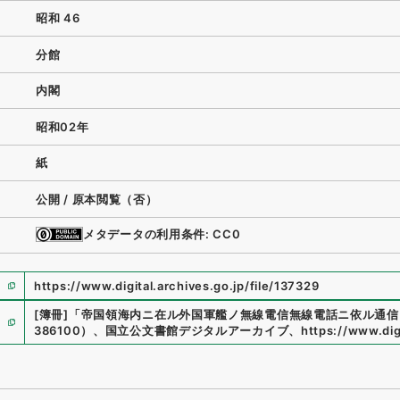
昭和 46
分館
内閣
昭和02年
紙
公開 / 原本閲覧（否）
メタデータの利用条件: CC0
https://www.digital.archives.go.jp/file/137329
[簿冊]
「
帝国領海内ニ在ル外国軍艦ノ無線電信無線電話ニ依ル通信
386100
）
、
国立公文書館デジタルアーカイブ
、
https://www.digi