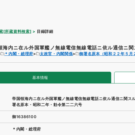
索[所蔵資料検索]
目録詳細
領海内ニ在ル外国軍艦ノ無線電信無線電話ニ依ル通信ニ関ス
＊内閣・総理府
太政官・内閣関係
御署名原本（昭和２２年５月
基本情報
帝国領海内ニ在ル外国軍艦ノ無線電信無線電話ニ依ル通信ニ関ス
署名原本・昭和二年・勅令第二二六号
御16386100
＊内閣・総理府