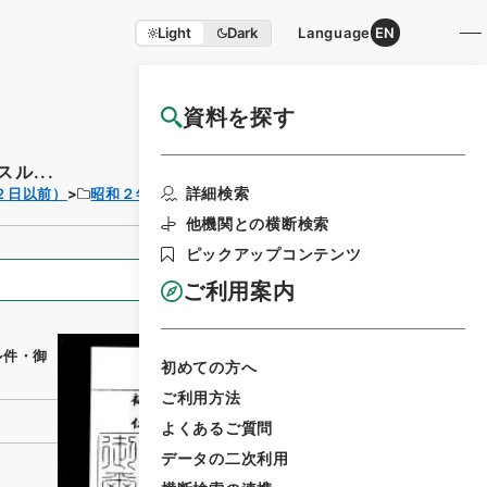
Light
Dark
Language
EN
資料を探す
国立公文書館HP利用案内
ル...
利用請求書印刷
詳細検索
２日以前）
昭和２年
勅令
他機関との横断検索
ピックアップコンテンツ
全ての情報
ご利用案内
ル件・御
初めての方へ
ご利用方法
よくあるご質問
データの二次利用