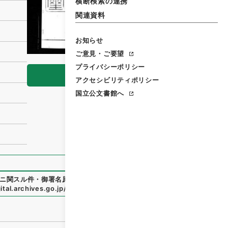
横断検索の連携
関連資料
お知らせ
ご意見・ご要望
プライバシーポリシー
閲覧
アクセシビリティポリシー
国立公文書館へ
ニ関スル件・御署名原本・昭和二年・勅令第二二六号
」
（
御16
tal.archives.go.jp/file/137329
（
参照
2026-08-07
）