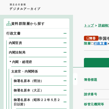
資料群階層から探す
トップ
詳細検
行政文書
帝国
簿冊
内閣官房
階層
行政文書
内閣法制局
＊内閣・総理府
太政官・内閣関係
簿冊標題
御署名原本（明治）
御署名原本（大正）
請求番号
御署名原本（昭和２２年５月２
移管元機関等
日以前）