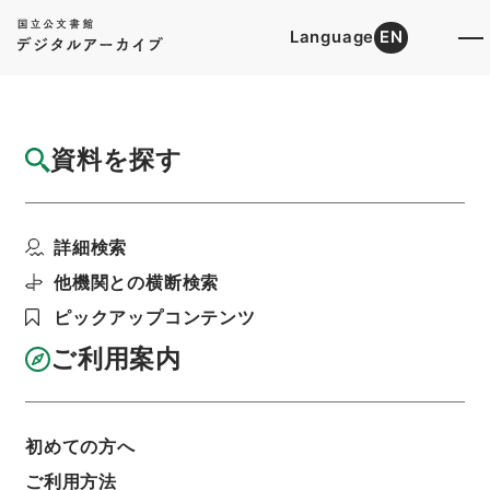
Language
EN
トップ
詳細検索[所蔵資料検索]
目録詳細
資料を探す
簿冊
農林中央金庫法中改正法律・御署名原本・昭
詳細検索
和二十年・法律第二六...
階層
行政文書
＊内閣・総理府
太政官・内閣関係
他機関との横断検索
御署名原本（昭和２２年５月２日以前）
ピックアップコンテンツ
昭和２０年
法律
利用請求書印刷
ご利用案内
初めての方へ
基本情報
全ての情報
ご利用方法