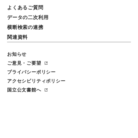
よくあるご質問
データの二次利用
横断検索の連携
関連資料
お知らせ
ご意見・ご要望
プライバシーポリシー
アクセシビリティポリシー
閲覧
国立公文書館へ
簿冊標題
農林中央金庫法中改正法律・御署名原本・昭和二十
年・法律第二六号
請求番号
御28654100