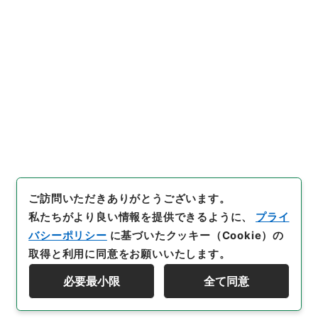
館デジタルアーカイブ
、
http
s://www.digital.archives.go.
jp/file/140758
（
参照
2026-0
8-08
）
件名・細目一覧
下位に件名・細目一覧はありません
ご訪問いただきありがとうございます。
私たちがより良い情報を提供できるように、
プライ
バシーポリシー
に基づいたクッキー（Cookie）の
取得と利用に同意をお願いいたします。
必要最小限
全て同意
Copyright © NATIONAL ARCHIVES OF JAPAN. All Rights Reserved.