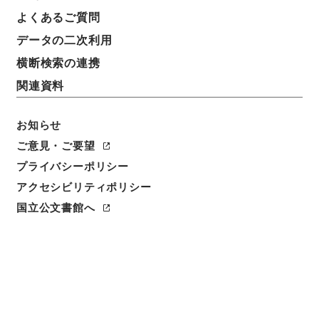
よくあるご質問
データの二次利用
横断検索の連携
関連資料
お知らせ
ご意見・ご要望
プライバシーポリシー
アクセシビリティポリシー
閲覧
国立公文書館へ
簿冊標題
台湾総督府ノ州知事又ハ庁長ヲシテ会社利益配当及資
金融通令ニ依ル事務ノ一部ヲ掌ラシムルノ件・御署名
原本・昭和十四年・勅令第五九三号
請求番号