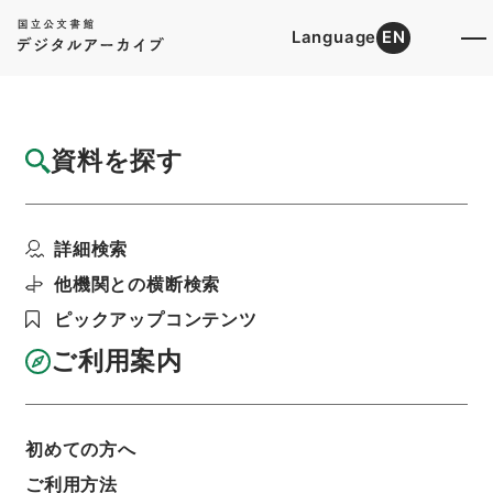
Language
EN
トップ
詳細検索[所蔵資料検索]
目録詳細
資料を探す
簿冊
台湾総督府ノ州知事又ハ庁長ヲシテ会社利益
詳細検索
配当及資金融通令ニ依...
階層
行政文書
＊内閣・総理府
太政官・内閣関係
他機関との横断検索
御署名原本（昭和２２年５月２日以前）
ピックアップコンテンツ
昭和１４年
勅令
利用請求書印刷
ご利用案内
初めての方へ
基本情報
全ての情報
ご利用方法