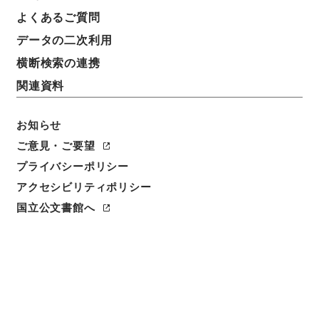
よくあるご質問
データの二次利用
横断検索の連携
関連資料
お知らせ
ご意見・ご要望
プライバシーポリシー
閲覧
アクセシビリティポリシー
国立公文書館へ
簿冊標題
台湾総督府専売局官制中改正・御署名原本・大正八
年・勅令第二百九十九号
請求番号
御11869100