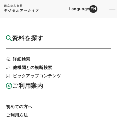
Language
EN
トップ
詳細検索[所蔵資料検索]
目録詳細
資料を探す
簿冊
台湾総督府専売局官制中改正・御署名原本・
詳細検索
大正八年・勅令第二百...
階層
行政文書
＊内閣・総理府
太政官・内閣関係
他機関との横断検索
御署名原本（大正）
大正８年
勅令
ピックアップコンテンツ
利用請求書印刷
ご利用案内
基本情報
全ての情報
初めての方へ
ご利用方法