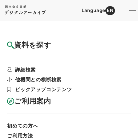
Language
EN
トップ
詳細検索[所蔵資料検索]
目録詳細
資料を探す
簿冊
少年教護法施行令・御署名原本・昭和九年・
詳細検索
勅令第二八〇号
階層
行政文書
＊内閣・総理府
太政官・内閣関係
他機関との横断検索
御署名原本（昭和２２年５月２日以前）
ピックアップコンテンツ
昭和９年
勅令
利用請求書印刷
ご利用案内
初めての方へ
基本情報
全ての情報
ご利用方法