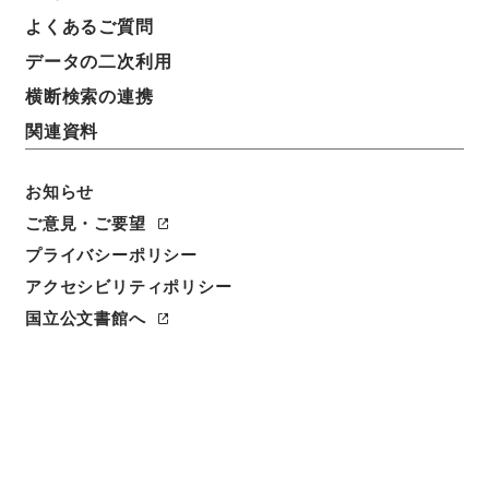
よくあるご質問
データの二次利用
横断検索の連携
関連資料
お知らせ
ご意見・ご要望
プライバシーポリシー
アクセシビリティポリシー
閲覧
国立公文書館へ
簿冊標題
少年教護法施行令・御署名原本・昭和九年・勅令第二
八〇号
請求番号
御19311100