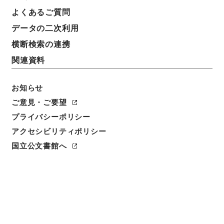
よくあるご質問
データの二次利用
横断検索の連携
関連資料
お知らせ
ご意見・ご要望
プライバシーポリシー
閲覧
アクセシビリティポリシー
国立公文書館へ
簿冊標題
郵便年金法・御署名原本・大正十五年・法律第三九号
請求番号
御15667100
移管元機関等