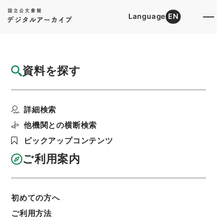
Language
EN
トップ
詳細検索[所蔵資料検索]
目録詳細
資料を探す
簿冊
郵便年金法・御署名原本・大正十五年・法律
詳細検索
第三九号
階層
行政文書
＊内閣・総理府
太政官・内閣関係
他機関との横断検索
御署名原本（大正）
大正１５年
法律
ピックアップコンテンツ
利用請求書印刷
ご利用案内
基本情報
全ての情報
初めての方へ
ご利用方法