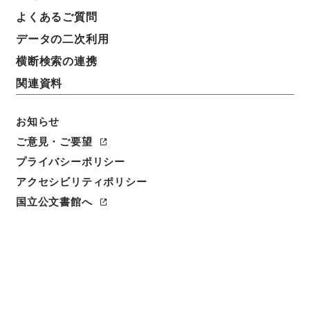
よくあるご質問
データの二次利用
横断検索の連携
関連資料
お知らせ
ご意見・ご要望
プライバシーポリシー
アクセシビリティポリシー
閲覧
国立公文書館へ
簿冊標題
朝鮮総督府諸学校官制中改正ノ件・御署名原本・昭和
十七年・勅令第二八一号
請求番号
御26150100