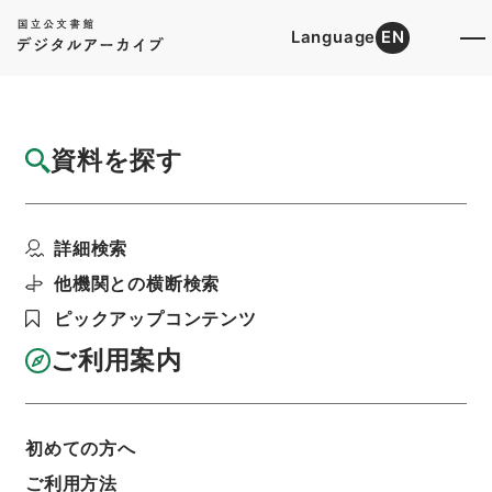
Language
EN
トップ
詳細検索[所蔵資料検索]
目録詳細
資料を探す
簿冊
朝鮮総督府諸学校官制中改正ノ件・御署名原
詳細検索
本・昭和十七年・勅令...
階層
行政文書
＊内閣・総理府
太政官・内閣関係
他機関との横断検索
御署名原本（昭和２２年５月２日以前）
ピックアップコンテンツ
昭和１７年
勅令
利用請求書印刷
ご利用案内
初めての方へ
基本情報
全ての情報
ご利用方法