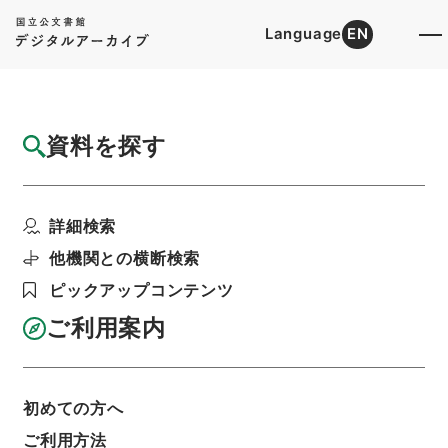
Language
EN
トップ
詳細検索[所蔵資料検索]
目録詳細
資料を探す
簿冊
港湾運送業等統制令中改正ノ件・御署名原
詳細検索
本・昭和十七年・勅令第...
階層
行政文書
＊内閣・総理府
太政官・内閣関係
他機関との横断検索
御署名原本（昭和２２年５月２日以前）
ピックアップコンテンツ
昭和１７年
勅令
利用請求書印刷
ご利用案内
初めての方へ
基本情報
全ての情報
ご利用方法