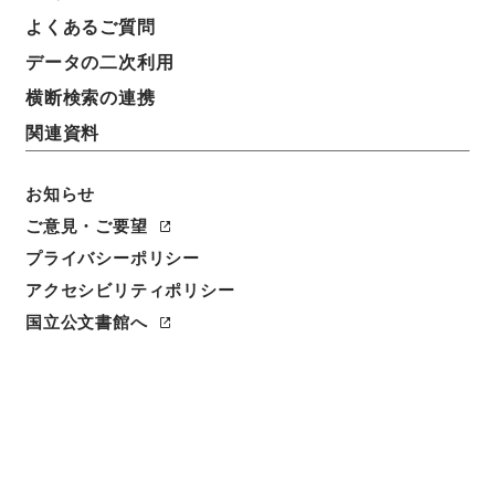
よくあるご質問
データの二次利用
横断検索の連携
関連資料
お知らせ
ご意見・ご要望
プライバシーポリシー
アクセシビリティポリシー
閲覧
国立公文書館へ
簿冊標題
港湾運送業等統制令中改正ノ件・御署名原本・昭和十
七年・勅令第九九号
請求番号
御25968100