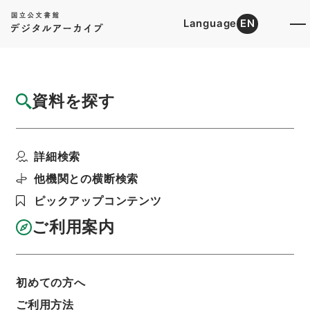
Language
EN
トップ
詳細検索[所蔵資料検索]
目録詳細
資料を探す
簿冊
朝鮮総督府官制中改正ノ件・御署名原本・昭
詳細検索
和十八年・勅令第一九...
階層
行政文書
＊内閣・総理府
太政官・内閣関係
他機関との横断検索
御署名原本（昭和２２年５月２日以前）
ピックアップコンテンツ
昭和１８年
勅令
利用請求書印刷
ご利用案内
初めての方へ
基本情報
全ての情報
ご利用方法