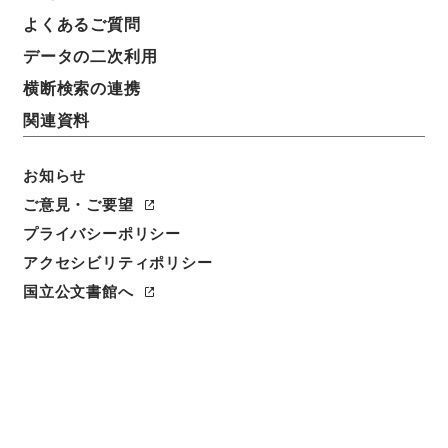
よくあるご質問
データの二次利用
横断検索の連携
関連資料
お知らせ
ご意見・ご要望
プライバシーポリシー
アクセシビリティポリシー
閲覧
国立公文書館へ
簿冊標題
朝鮮総督府官制中改正ノ件・御署名原本・昭和十八
年・勅令第一九二号
請求番号
御27050100