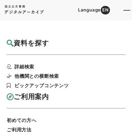
Language
EN
トップ
詳細検索[所蔵資料検索]
目録詳細
資料を探す
簿冊
行政簡素化実施及大東亜省設置ノ為ニスル在
詳細検索
外公館職員定員令外十...
階層
行政文書
＊内閣・総理府
太政官・内閣関係
他機関との横断検索
御署名原本（昭和２２年５月２日以前）
ピックアップコンテンツ
昭和１７年
勅令
利用請求書印刷
ご利用案内
初めての方へ
基本情報
全ての情報
ご利用方法