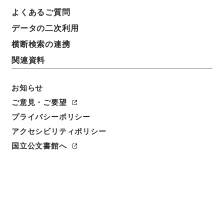
よくあるご質問
データの二次利用
横断検索の連携
関連資料
お知らせ
ご意見・ご要望
プライバシーポリシー
アクセシビリティポリシー
閲覧
国立公文書館へ
簿冊標題
行政簡素化実施及大東亜省設置ノ為ニスル在外公館職
員定員令外十勅令中改正等ノ件・御署名原本・昭和十
七年・勅令第七一四号
請求番号