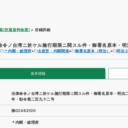
索[所蔵資料検索]
目録詳細
命令ノ台湾ニ於ケル施行期限ニ関スル件・御署名原本・明治
＊内閣・総理府
太政官・内閣関係
御署名原本（明治）
明治
基本情報
法律命令ノ台湾ニ於ケル施行期限ニ関スル件・御署名原本・明治
年・勅令第二百九十二号
御02483100
＊内閣・総理府