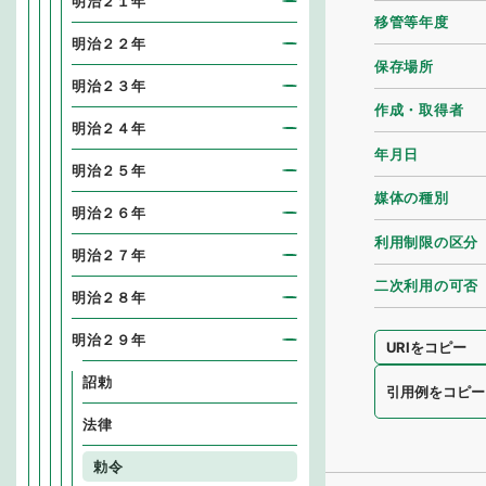
明治２１年
移管等年度
明治２２年
保存場所
明治２３年
作成・取得者
明治２４年
年月日
明治２５年
媒体の種別
明治２６年
利用制限の区分
明治２７年
二次利用の可否
明治２８年
明治２９年
URIをコピー
詔勅
引用例をコピー
法律
勅令