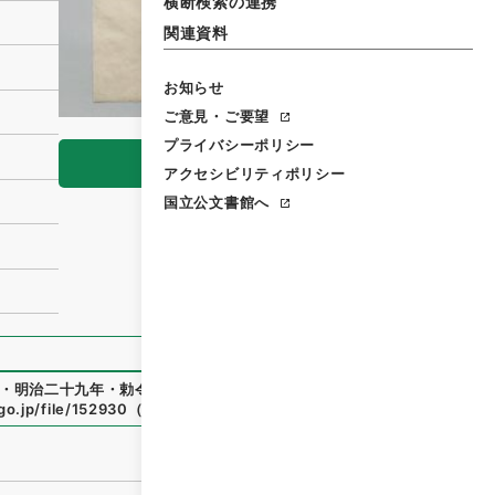
横断検索の連携
関連資料
お知らせ
ご意見・ご要望
プライバシーポリシー
閲覧
アクセシビリティポリシー
国立公文書館へ
・明治二十九年・勅令第二百九十二号
」
（
御02483100
）
、
国
go.jp/file/152930
（
参照
2026-08-07
）