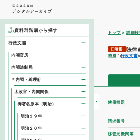
資料群階層から探す
トップ
詳細検
行政文書
法律
簿冊
内閣官房
階層
行政文書
内閣法制局
＊内閣・総理府
太政官・内閣関係
簿冊標題
御署名原本（明治）
明治１９年
請求番号
明治２０年
移管元機関等