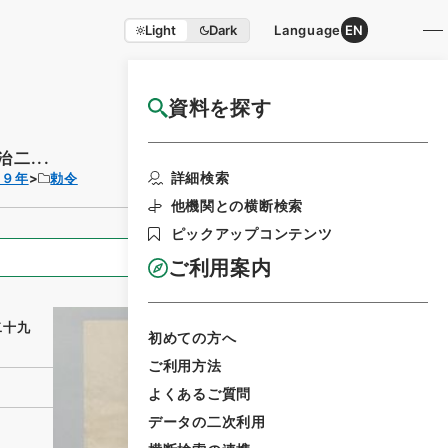
Light
Dark
Language
EN
資料を探す
国立公文書館HP利用案内
二...
利用請求書印刷
詳細検索
２９年
勅令
他機関との横断検索
ピックアップコンテンツ
全ての情報
ご利用案内
二十九
初めての方へ
ご利用方法
よくあるご質問
データの二次利用