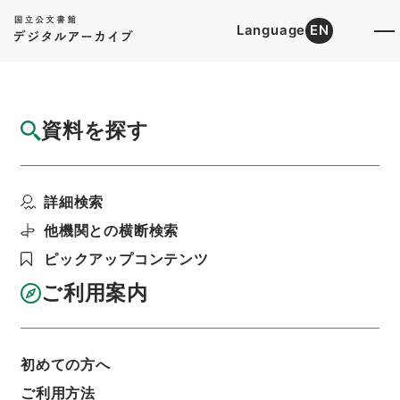
Language
EN
トップ
詳細検索[所蔵資料検索]
目録詳細
資料を探す
簿冊
償金特別会計法・御署名原本・明治二十九
詳細検索
年・法律第六号
階層
行政文書
＊内閣・総理府
太政官・内閣関係
他機関との横断検索
御署名原本（明治）
明治２９年
法律
ピックアップコンテンツ
利用請求書印刷
ご利用案内
基本情報
全ての情報
初めての方へ
ご利用方法