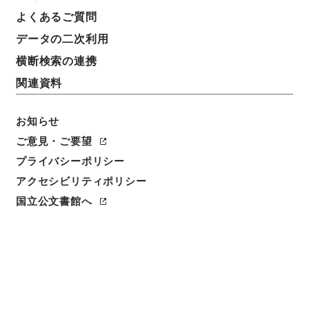
よくあるご質問
データの二次利用
横断検索の連携
関連資料
お知らせ
ご意見・ご要望
プライバシーポリシー
閲覧
アクセシビリティポリシー
国立公文書館へ
簿冊標題
償金特別会計法・御署名原本・明治二十九年・法律第
六号
請求番号
御02103100