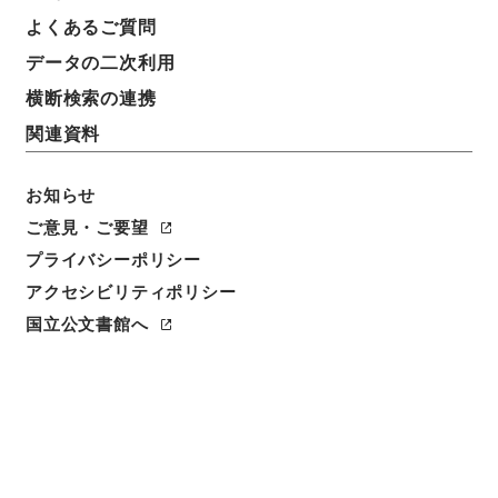
よくあるご質問
請求番号
データの二次利用
平１６総務00592100
横断検索の連携
移管元機関等
関連資料
総務省
お知らせ
移管等年度
平成 16
ご意見・ご要望
プライバシーポリシー
保存場所
アクセシビリティポリシー
分館
国立公文書館へ
作成・取得者
総理府統計局調査部国勢統計課
年月日
昭和42年03月29日 - 昭和43年10月01日