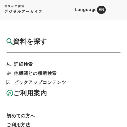
Language
EN
トップ
詳細検索[所蔵資料検索]
目録詳細
資料を探す
簿冊
昭和43年住宅統計広報関係書類その1
詳細検索
階層
行政文書
総務省
統計局関係
利用請求書印刷
他機関との横断検索
ピックアップコンテンツ
ご利用案内
基本情報
全ての情報
初めての方へ
簿冊標題
ご利用方法
昭和43年住宅統計広報関係書類その1