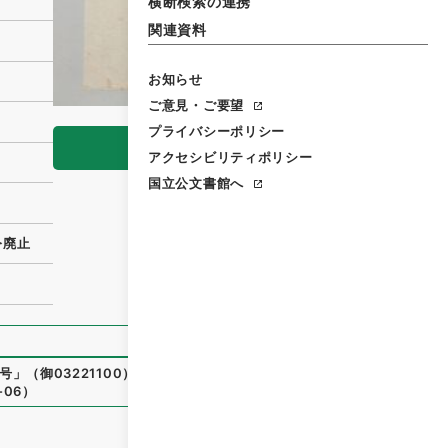
横断検索の連携
関連資料
お知らせ
ご意見・ご要望
プライバシーポリシー
閲覧
アクセシビリティポリシー
国立公文書館へ
令廃止
号
」
（
御03221100
）
、
国立公文書館デジタルアーカイブ
、
htt
-06
）