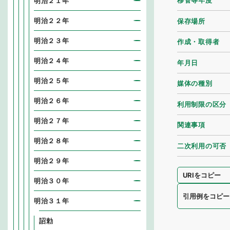
移管等年度
明治２１年
明治２２年
保存場所
明治２３年
作成・取得者
明治２４年
年月日
明治２５年
媒体の種別
明治２６年
利用制限の区分
明治２７年
関連事項
明治２８年
二次利用の可否
明治２９年
URIをコピー
明治３０年
引用例をコピー
明治３１年
詔勅