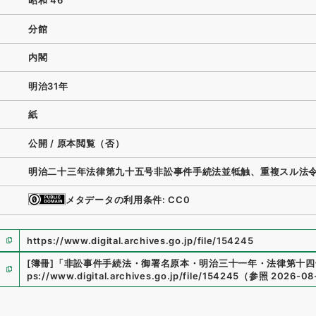
昭和 46
分館
内閣
明治31年
紙
公開 / 原本閲覧（否）
明治二十三年法律第九十五号非訟事件手続法並牴触、重複スル法
メタデータの利用条件: CC0
https://www.digital.archives.go.jp/file/154245
[簿冊]
「
非訟事件手続法・御署名原本・明治三十一年・法律第十四
ps://www.digital.archives.go.jp/file/154245
（
参照
2026-08