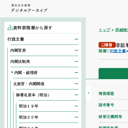
資料群階層から探す
トップ
詳細検
行政文書
非訟
簿冊
内閣官房
階層
行政文書
内閣法制局
＊内閣・総理府
太政官・内閣関係
簿冊標題
御署名原本（明治）
請求番号
明治１９年
移管元機関等
明治２０年