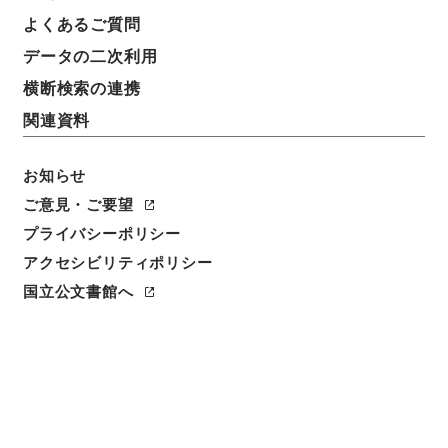
よくあるご質問
データの二次利用
横断検索の連携
関連資料
お知らせ
ご意見・ご要望
プライバシーポリシー
閲覧
アクセシビリティポリシー
国立公文書館へ
簿冊標題
逓信省官制改正・御署名原本・明治三十年・勅令第二
百六十七号
請求番号
御02955100