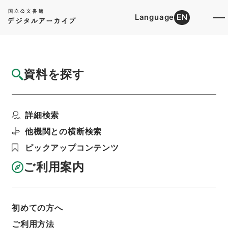
Language
EN
トップ
詳細検索[所蔵資料検索]
目録詳細
資料を探す
簿冊
逓信省官制改正・御署名原本・明治三十年・
詳細検索
勅令第二百六十七号
階層
行政文書
＊内閣・総理府
太政官・内閣関係
他機関との横断検索
御署名原本（明治）
明治３０年
勅令
ピックアップコンテンツ
利用請求書印刷
ご利用案内
基本情報
全ての情報
初めての方へ
ご利用方法