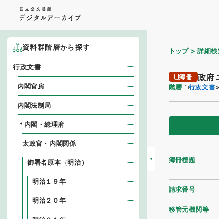
資料群階層から探す
トップ
詳細検
行政文書
政府
簿冊
内閣官房
階層
行政文書
内閣法制局
＊内閣・総理府
太政官・内閣関係
簿冊標題
御署名原本（明治）
明治１９年
請求番号
明治２０年
移管元機関等