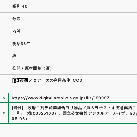
昭和 46
分館
内閣
明治38年
紙
公開 / 原本閲覧（否）
メタデータの利用条件: CC0
https://www.digital.archives.go.jp/file/159997
[簿冊]
「
政府ニ於テ産業組合ヨリ物品ノ買入ヲナストキ随意契約ニ
一号
」
（
御06325100
）
、
国立公文書館デジタルアーカイブ
、
htt
08-06
）