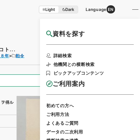
Light
Dark
Language
EN
資料を探す
国立公文書館HP利用案内
ト...
利用請求書印刷
詳細検索
３８年
勅令
他機関との横断検索
ピックアップコンテンツ
全ての情報
ご利用案内
トヲ得ル
初めての方へ
ご利用方法
よくあるご質問
データの二次利用