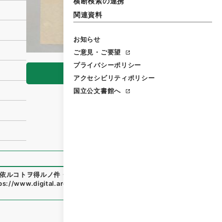
横断検索の連携
関連資料
お知らせ
ご意見・ご要望
プライバシーポリシー
閲覧
アクセシビリティポリシー
国立公文書館へ
依ルコトヲ得ルノ件・御署名原本・明治三十八年・勅令第二百
ps://www.digital.archives.go.jp/file/159997
（
参照
2026-