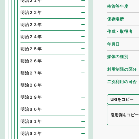
明治２１年
移管等年度
明治２２年
保存場所
明治２３年
作成・取得者
明治２４年
年月日
明治２５年
媒体の種別
明治２６年
利用制限の区分
明治２７年
二次利用の可否
明治２８年
明治２９年
URIをコピー
明治３０年
引用例をコピー
明治３１年
明治３２年