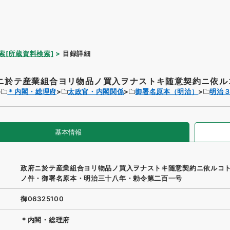
索[所蔵資料検索]
目録詳細
ニ於テ産業組合ヨリ物品ノ買入ヲナストキ随意契約ニ依ルコ
＊内閣・総理府
太政官・内閣関係
御署名原本（明治）
明治
基本情報
政府ニ於テ産業組合ヨリ物品ノ買入ヲナストキ随意契約ニ依ルコ
ノ件・御署名原本・明治三十八年・勅令第二百一号
御06325100
＊内閣・総理府