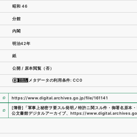
昭和 46
分館
内閣
明治42年
紙
公開 / 原本閲覧（否）
メタデータの利用条件: CC0
https://www.digital.archives.go.jp/file/161141
[簿冊]
「
軍事上秘密ヲ要スル発明ノ特許ニ関スル件・御署名原本・
公文書館デジタルアーカイブ
、
https://www.digital.archives.go