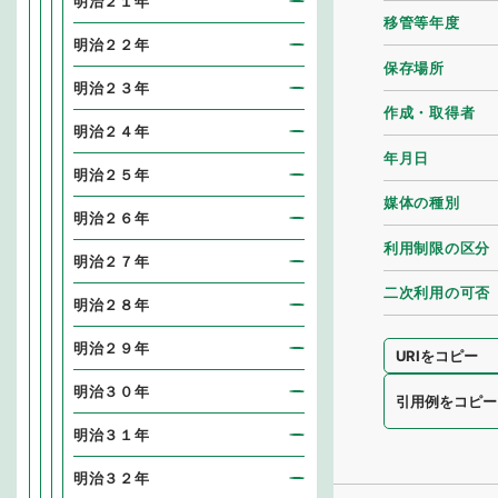
明治２１年
移管等年度
明治２２年
保存場所
明治２３年
作成・取得者
明治２４年
年月日
明治２５年
媒体の種別
明治２６年
利用制限の区分
明治２７年
二次利用の可否
明治２８年
明治２９年
URIをコピー
明治３０年
引用例をコピー
明治３１年
明治３２年