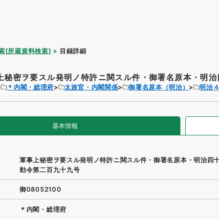
索[所蔵資料検索]
目録詳細
上秘密ヲ要スル発明ノ特許ニ関スル件・御署名原本・明治四
＊内閣・総理府
太政官・内閣関係
御署名原本（明治）
明治
基本情報
軍事上秘密ヲ要スル発明ノ特許ニ関スル件・御署名原本・明治四
勅令第二百九十九号
御08052100
＊内閣・総理府