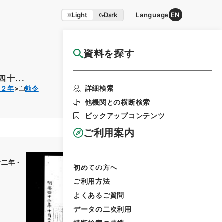
Light
Dark
Language
EN
資料を探す
国立公文書館HP利用案内
十...
利用請求書印刷
詳細検索
４２年
勅令
他機関との横断検索
ピックアップコンテンツ
全ての情報
ご利用案内
十二年・
初めての方へ
ご利用方法
よくあるご質問
データの二次利用