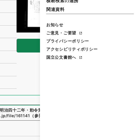
横断検索の連携
関連資料
お知らせ
ご意見・ご要望
プライバシーポリシー
閲覧
アクセシビリティポリシー
国立公文書館へ
明治四十二年・勅令第二百九十九号
」
（
御08052100
）
、
国立
.jp/file/161141
（
参照
2026-08-08
）