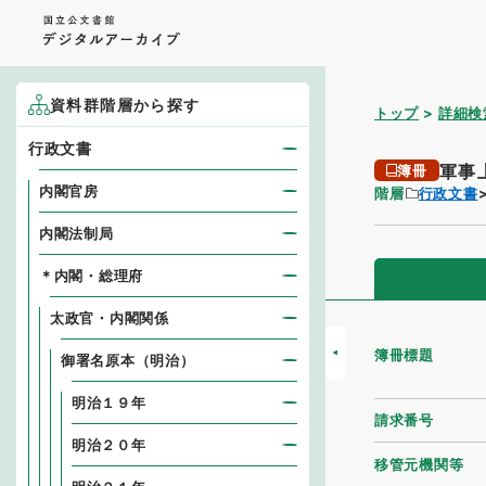
資料群階層から探す
トップ
詳細検
行政文書
軍事
簿冊
内閣官房
階層
行政文書
内閣法制局
＊内閣・総理府
太政官・内閣関係
簿冊標題
御署名原本（明治）
明治１９年
請求番号
明治２０年
移管元機関等