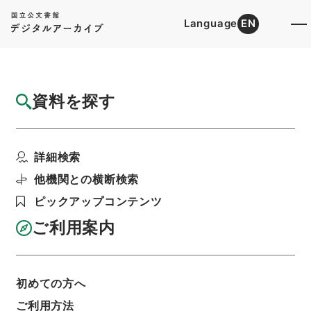
Language
EN
トップ
詳細検索[所蔵資料検索]
目録詳細
資料を探す
簿冊
台湾総督府専売局官制中改正・御署名原本・
詳細検索
明治四十二年・勅令第...
階層
行政文書
＊内閣・総理府
太政官・内閣関係
他機関との横断検索
御署名原本（明治）
明治４２年
勅令
ピックアップコンテンツ
利用請求書印刷
ご利用案内
基本情報
全ての情報
初めての方へ
ご利用方法