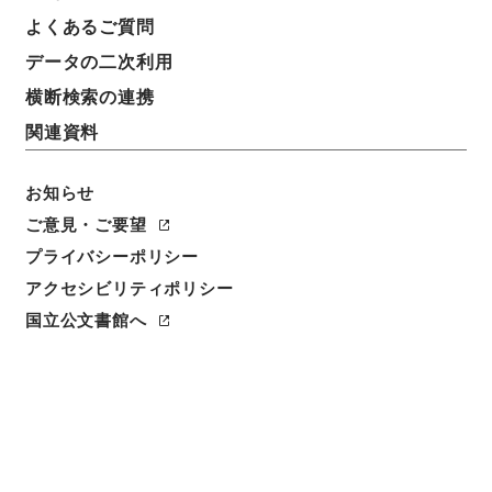
よくあるご質問
データの二次利用
横断検索の連携
関連資料
お知らせ
ご意見・ご要望
プライバシーポリシー
閲覧
アクセシビリティポリシー
国立公文書館へ
簿冊標題
台湾総督府専売局官制中改正・御署名原本・明治四十
二年・勅令第四十四号
請求番号
御07797100