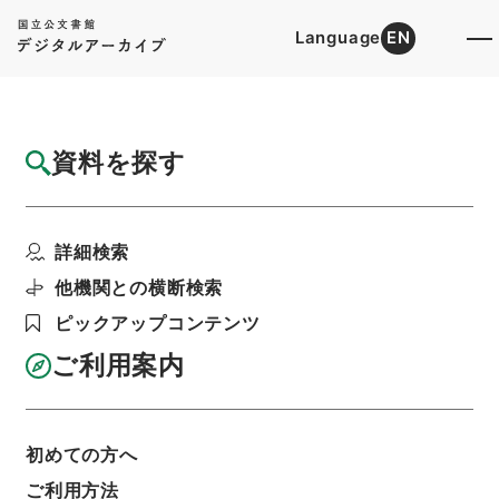
Language
EN
トップ
詳細検索[所蔵資料検索]
目録詳細
資料を探す
簿冊
枢密院御下附案・昭和七年・巻上
詳細検索
階層
行政文書
＊内閣・総理府
枢密院関係文書
御下附案
他機関との横断検索
利用請求書印刷
ピックアップコンテンツ
ご利用案内
基本情報
全ての情報
初めての方へ
ご利用方法