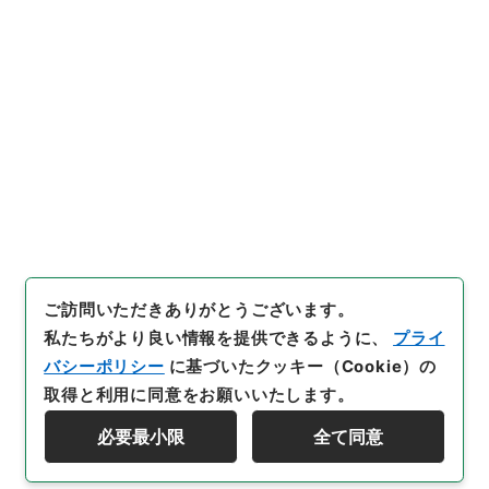
御下附案
枢密院御下附案・昭和七年・巻上
[
請求番号
]
枢Ａ00089100
[
件名番号
]
010
[
移管元
機関等
]
＊内閣・総理府
[
移管等年度
]
昭和 46
[
作
成・取得者
]
内閣
[
年月日
]
昭和07年01月21日
[
媒体
の種別
]
紙
[
数量
]
1
[
関連事項
]
同年六月六日御沙汰
ニ依リ返上
[
保存場所
]
本館-2E-019-00
[
利用制限の区分等
]
公開
閲覧
ご訪問いただきありがとうございます。
私たちがより良い情報を提供できるように、
プライ
バシーポリシー
に基づいたクッキー（Cookie）の
取得と利用に同意をお願いいたします。
必要最小限
全て同意
Copyright © NATIONAL ARCHIVES OF JAPAN. All Rights Reserved.