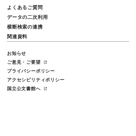
よくあるご質問
データの二次利用
横断検索の連携
関連資料
お知らせ
ご意見・ご要望
プライバシーポリシー
閲覧
アクセシビリティポリシー
簿冊標題
国立公文書館へ
枢密院御下附案・昭和七年・巻上
請求番号
枢Ａ00089100
移管元機関等
＊内閣・総理府