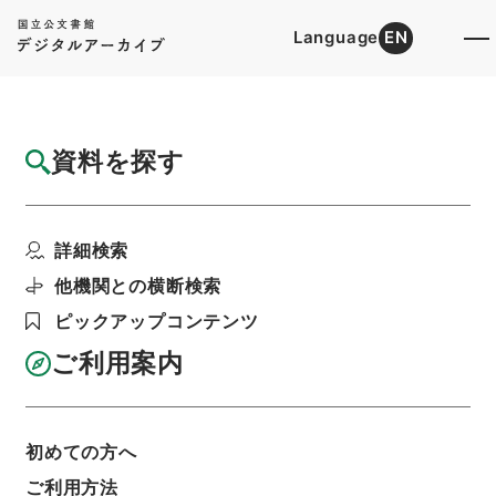
Language
EN
トップ
詳細検索[所蔵資料検索]
目録詳細
資料を探す
簿冊
検察官の俸給等に関する法律の一部を改正す
詳細検索
る法律・御署名原本・...
階層
行政文書
＊内閣・総理府
太政官・内閣関係
他機関との横断検索
御署名原本（昭和２２年５月３日以後）
ピックアップコンテンツ
昭和５２年
法律
利用請求書印刷
ご利用案内
初めての方へ
基本情報
全ての情報
ご利用方法