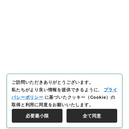
引用例をコピー
23100
）
、
国立公文書館デジタ
ルアーカイブ
、
https://www.d
igital.archives.go.jp/file/31
32095
（
参照
2026-08-06
）
件名・細目一覧
下位に件名・細目一覧はありません
ご訪問いただきありがとうございます。
私たちがより良い情報を提供できるように、
プライ
バシーポリシー
に基づいたクッキー（Cookie）の
取得と利用に同意をお願いいたします。
必要最小限
全て同意
Copyright © NATIONAL ARCHIVES OF JAPAN. All Rights Reserved.