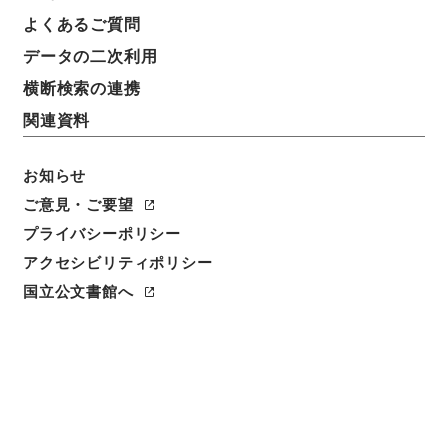
よくあるご質問
データの二次利用
横断検索の連携
関連資料
お知らせ
ご意見・ご要望
プライバシーポリシー
アクセシビリティポリシー
閲覧
国立公文書館へ
簿冊標題
検察官の俸給等に関する法律の一部を改正する法律・
御署名原本・昭和五十二年・第二巻・法律第九二号
請求番号
御48323100