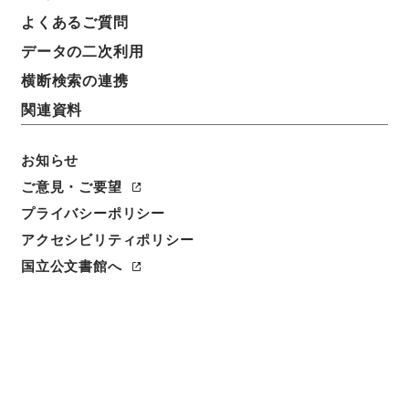
よくあるご質問
データの二次利用
横断検索の連携
関連資料
お知らせ
ご意見・ご要望
プライバシーポリシー
アクセシビリティポリシー
閲覧
国立公文書館へ
簿冊標題
貴金属特別会計法を廃止する法律・御署名原本・昭和
五十二年・第二巻・法律第三八号
請求番号
御48269100