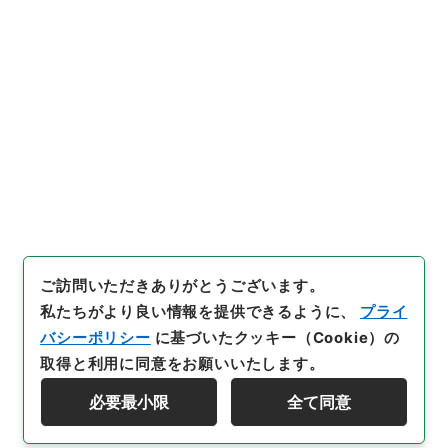
引用例をコピー
文書館デジタルアーカイブ
、
ht
tps://www.digital.archives.
go.jp/file/3132502
（
参照
20
26-08-08
）
件名・細目一覧
下位に件名・細目一覧はありません
ご訪問いただきありがとうございます。
私たちがより良い情報を提供できるように、
プライ
バシーポリシー
に基づいたクッキー（Cookie）の
取得と利用に同意をお願いいたします。
必要最小限
全て同意
Copyright © NATIONAL ARCHIVES OF JAPAN. All Rights Reserved.