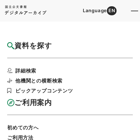
Language
EN
トップ
詳細検索[所蔵資料検索]
目録詳細
資料を探す
簿冊
貴金属特別会計法を廃止する法律・御署名原
詳細検索
本・昭和五十二年・第...
階層
行政文書
＊内閣・総理府
太政官・内閣関係
他機関との横断検索
御署名原本（昭和２２年５月３日以後）
ピックアップコンテンツ
昭和５２年
法律
利用請求書印刷
ご利用案内
初めての方へ
基本情報
全ての情報
ご利用方法