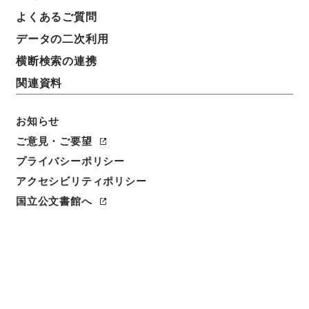
よくあるご質問
データの二次利用
横断検索の連携
関連資料
お知らせ
ご意見・ご要望
プライバシーポリシー
アクセシビリティポリシー
閲覧
国立公文書館へ
簿冊標題
郵便貯金法の一部を改正する法律・御署名原本・昭和
五十三年・第二巻・法律第七二号
請求番号
御48754100