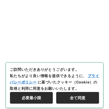
引用例をコピー
文書館デジタルアーカイブ
、
ht
tps://www.digital.archives.
go.jp/file/3135480
（
参照
20
26-08-08
）
件名・細目一覧
下位に件名・細目一覧はありません
ご訪問いただきありがとうございます。
私たちがより良い情報を提供できるように、
プライ
バシーポリシー
に基づいたクッキー（Cookie）の
取得と利用に同意をお願いいたします。
必要最小限
全て同意
Copyright © NATIONAL ARCHIVES OF JAPAN. All Rights Reserved.