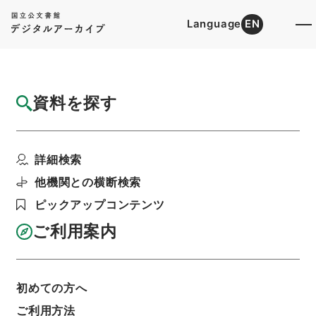
Language
EN
トップ
詳細検索[所蔵資料検索]
目録詳細
資料を探す
簿冊
郵便貯金法の一部を改正する法律・御署名原
詳細検索
本・昭和五十三年・第...
階層
行政文書
＊内閣・総理府
太政官・内閣関係
他機関との横断検索
御署名原本（昭和２２年５月３日以後）
ピックアップコンテンツ
昭和５３年
法律
利用請求書印刷
ご利用案内
初めての方へ
基本情報
全ての情報
ご利用方法