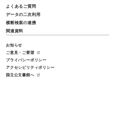
よくあるご質問
データの二次利用
横断検索の連携
関連資料
お知らせ
ご意見・ご要望
プライバシーポリシー
アクセシビリティポリシー
閲覧
国立公文書館へ
簿冊標題
運輸通信部内臨時職員設置制中改正ノ件・御署名原
本・昭和十九年・勅令第七二号
請求番号
御27985100