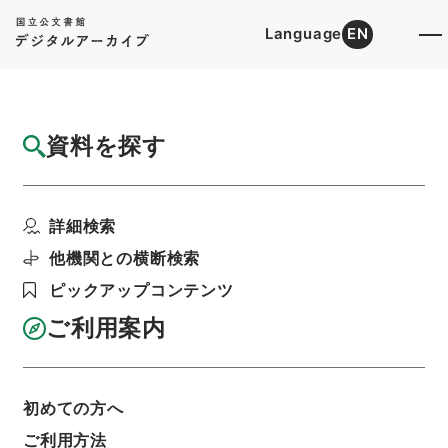
Language
EN
トップ
詳細検索[所蔵資料検索]
目録詳細
資料を探す
簿冊
運輸通信部内臨時職員設置制中改正ノ件・御
詳細検索
署名原本・昭和十九年...
階層
行政文書
＊内閣・総理府
太政官・内閣関係
他機関との横断検索
御署名原本（昭和２２年５月２日以前）
ピックアップコンテンツ
昭和１９年
勅令
利用請求書印刷
ご利用案内
初めての方へ
基本情報
全ての情報
ご利用方法