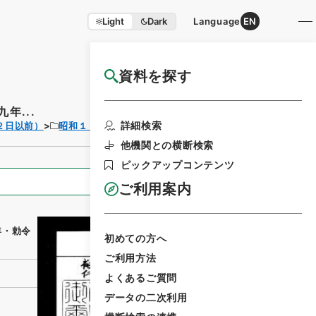
Light
Dark
Language
EN
資料を探す
国立公文書館HP利用案内
年...
利用請求書印刷
詳細検索
２日以前）
昭和１９年
勅令
他機関との横断検索
ピックアップコンテンツ
全ての情報
ご利用案内
年・勅令
初めての方へ
ご利用方法
よくあるご質問
データの二次利用