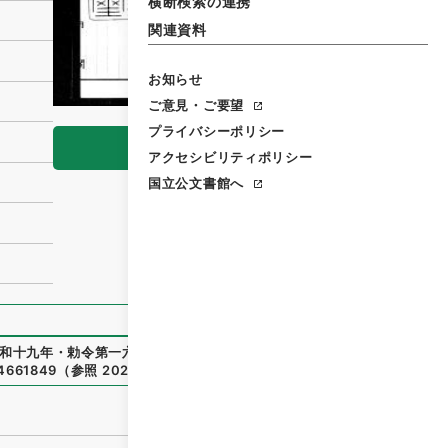
横断検索の連携
関連資料
お知らせ
ご意見・ご要望
プライバシーポリシー
閲覧
アクセシビリティポリシー
国立公文書館へ
和十九年・勅令第一六八号
」
（
御28081100
）
、
国立公文書館
e/4661849
（
参照
2026-08-07
）