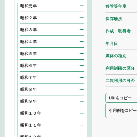
昭和元年
移管等年度
昭和２年
保存場所
昭和３年
作成・取得者
昭和４年
年月日
昭和５年
媒体の種別
昭和６年
利用制限の区分
昭和７年
二次利用の可否
昭和８年
URIをコピー
昭和９年
引用例をコピー
昭和１０年
昭和１１年