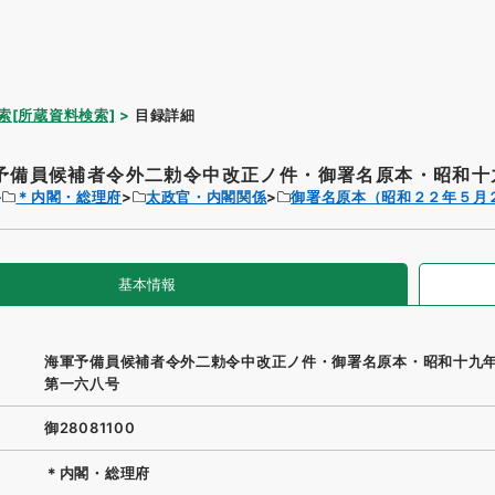
索[所蔵資料検索]
目録詳細
予備員候補者令外二勅令中改正ノ件・御署名原本・昭和十九
＊内閣・総理府
太政官・内閣関係
御署名原本（昭和２２年５月
基本情報
海軍予備員候補者令外二勅令中改正ノ件・御署名原本・昭和十九
第一六八号
御28081100
＊内閣・総理府