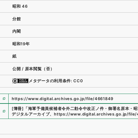
昭和 46
分館
内閣
昭和19年
紙
公開 / 原本閲覧（否）
メタデータの利用条件: CC0
https://www.digital.archives.go.jp/file/4661849
[簿冊]
「
海軍予備員候補者令外二勅令中改正ノ件・御署名原本・昭
デジタルアーカイブ
、
https://www.digital.archives.go.jp/fil