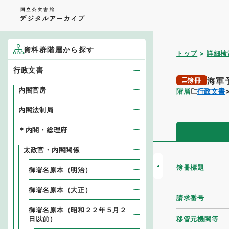
資料群階層から探す
トップ
詳細検
行政文書
海軍
簿冊
内閣官房
階層
行政文書
内閣法制局
＊内閣・総理府
太政官・内閣関係
簿冊標題
御署名原本（明治）
御署名原本（大正）
請求番号
御署名原本（昭和２２年５月２
移管元機関等
日以前）