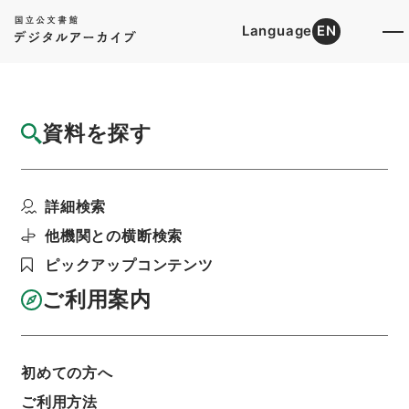
Language
EN
トップ
詳細検索[所蔵資料検索]
目録詳細
資料を探す
簿冊
昭和十八年法律第七十二号輸出スル物品ニ対
詳細検索
スル内国税免除又ハ交...
階層
行政文書
＊内閣・総理府
太政官・内閣関係
他機関との横断検索
御署名原本（昭和２２年５月２日以前）
ピックアップコンテンツ
昭和１８年
勅令
利用請求書印刷
ご利用案内
初めての方へ
基本情報
全ての情報
ご利用方法