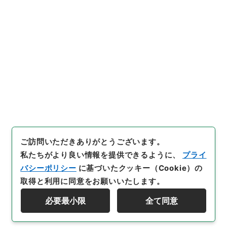
0
）
、
国立公文書館デジタルア
ーカイブ
、
https://www.digit
al.archives.go.jp/file/46620
99
（
参照
2026-08-11
）
件名・細目一覧
下位に件名・細目一覧はありません
ご訪問いただきありがとうございます。
私たちがより良い情報を提供できるように、
プライ
バシーポリシー
に基づいたクッキー（Cookie）の
取得と利用に同意をお願いいたします。
必要最小限
全て同意
Copyright © NATIONAL ARCHIVES OF JAPAN. All Rights Reserved.