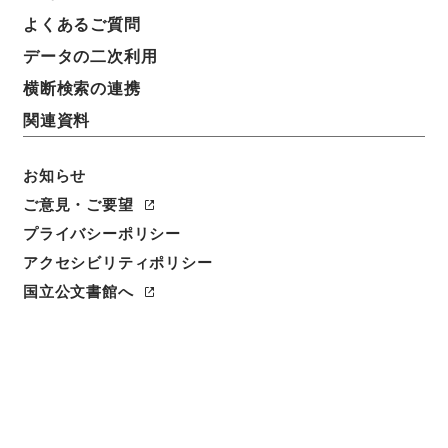
よくあるご質問
データの二次利用
横断検索の連携
関連資料
お知らせ
ご意見・ご要望
プライバシーポリシー
アクセシビリティポリシー
閲覧
国立公文書館へ
簿冊標題
昭和十八年法律第七十二号輸出スル物品ニ対スル内国
税免除又ハ交付金交付ノ停止等ニ関スル法律施行ニ関
スル件・御署名原本・昭和十八年・勅令第三三一号
請求番号