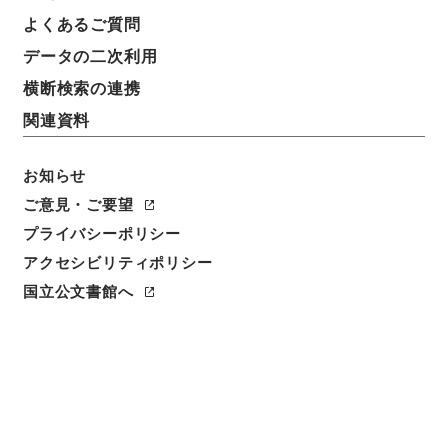
よくあるご質問
データの二次利用
横断検索の連携
関連資料
お知らせ
ご意見・ご要望
プライバシーポリシー
アクセシビリティポリシー
閲覧
国立公文書館へ
簿冊標題
義務教育諸学校等の女子教育職員及び医療施設、社会
福祉施設等の看護婦、保母等の育児休業に関する法
律・御署名原本・昭和五十年・第二巻・法律第六二号
請求番号