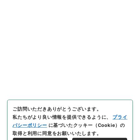
育児休業に関する法律・御署名
原本・昭和五十年・第二巻・法
引用例をコピー
律第六二号
」
（
御4735010
0
）
、
国立公文書館デジタルア
ーカイブ
、
https://www.digit
al.archives.go.jp/file/46712
28
（
参照
2026-08-09
）
件名・細目一覧
下位に件名・細目一覧はありません
ご訪問いただきありがとうございます。
私たちがより良い情報を提供できるように、
プライ
バシーポリシー
に基づいたクッキー（Cookie）の
取得と利用に同意をお願いいたします。