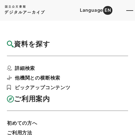
Language
EN
トップ
詳細検索[所蔵資料検索]
目録詳細
資料を探す
簿冊
義務教育諸学校等の女子教育職員及び医療施
詳細検索
設、社会福祉施設等の...
階層
行政文書
＊内閣・総理府
太政官・内閣関係
他機関との横断検索
御署名原本（昭和２２年５月３日以後）
ピックアップコンテンツ
昭和５０年
法律
利用請求書印刷
ご利用案内
初めての方へ
基本情報
全ての情報
ご利用方法