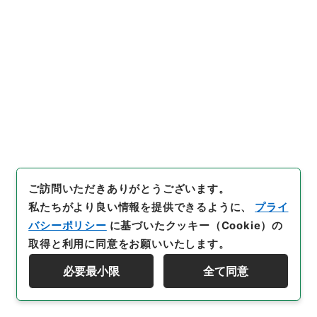
29
件名
競争セーフガード制度の運用に関する意見募
集（2009年度）について
行政文書
総務省
総合通信基盤局関係
パブコメ関係
[
請求番号
]
令２総務E0336100
[
件名番号
]
00029
[
移管元機関等
]
総務省
[
移管等年度
]
令和 2
[
作成・
取得者
]
総務省総合通信基盤局電気通信事業部料金サー
ビス課
[
年月日
]
平成21年06月29日
[
媒体の種別
]
電
子
[
文書番号
]
総基料第138号
ご訪問いただきありがとうございます。
私たちがより良い情報を提供できるように、
プライ
[
保存場所
]
電子公文書等システム-ER-0-0
バシーポリシー
に基づいたクッキー（Cookie）の
[
利用制限の区分等
]
要審査
取得と利用に同意をお願いいたします。
必要最小限
全て同意
資料群階層を表示する
30
件名