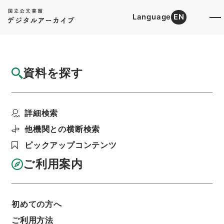
Language
EN
トップ
詳細検索[所蔵資料検索]
目録詳細
資料を探す
簿冊
パブコメ関係
詳細検索
階層
行政文書
総務省
総合通信基盤局関係
利用請求書印刷
他機関との横断検索
ピックアップコンテンツ
ご利用案内
基本情報
全ての情報
初めての方へ
簿冊標題
ご利用方法
パブコメ関係