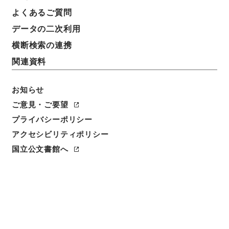
よくあるご質問
請求番号
データの二次利用
令２総務E0336100
横断検索の連携
移管元機関等
関連資料
総務省
お知らせ
移管等年度
令和 2
ご意見・ご要望
プライバシーポリシー
保存場所
アクセシビリティポリシー
電子公文書等システム
国立公文書館へ
作成・取得者
総務省総合通信基盤局電気通信事業部料金サービス課
年月日
平成17年07月13日 - 平成23年03月03日