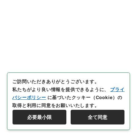
[
利用制限の区分等
]
要審査
30
件名
【前金払及び概算払（包括協議）】平成２７
年度防衛省所管一般会計歳出予算に係る前金
払及び概算払の協議について
行政文書
財務省
主計局関係
決裁文書
ご訪問いただきありがとうございます。
[
請求番号
]
令２財務E0004100
[
件名番号
]
00030
[
移管元機関等
]
財務省
[
移管等年度
]
令和 2
[
作成・
私たちがより良い情報を提供できるように、
プライ
取得者
]
財務省主計局司計課
[
年月日
]
平成27年04月
バシーポリシー
に基づいたクッキー（Cookie）の
09日
[
媒体の種別
]
電子
[
文書番号
]
財計第１７８９
取得と利用に同意をお願いいたします。
号
必要最小限
全て同意
資料群階層を表示する
[
保存場所
]
電子公文書等システム-ER-0-0
[
利用制限の区分等
]
要審査