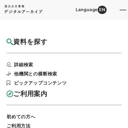
Language
EN
トップ
詳細検索[所蔵資料検索]
目録詳細
資料を探す
簿冊
決裁文書
詳細検索
階層
行政文書
財務省
主計局関係
利用請求書印刷
他機関との横断検索
ピックアップコンテンツ
ご利用案内
基本情報
全ての情報
初めての方へ
簿冊標題
ご利用方法
決裁文書