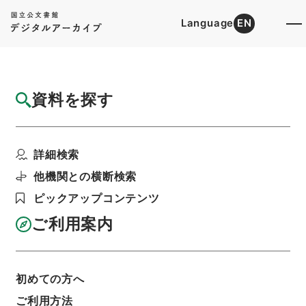
Language
EN
トップ
詳細検索[所蔵資料検索]
目録詳細
資料を探す
簿冊
証券投資信託約款の承認・（昭４８．２～昭
詳細検索
４８．４）
階層
行政文書
＊大蔵省
証券投資信託約款関係
他機関との横断検索
利用請求書印刷
ピックアップコンテンツ
ご利用案内
基本情報
全ての情報
初めての方へ
ご利用方法
簿冊標題