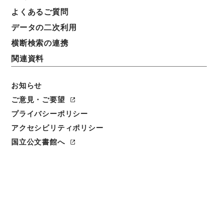
証券投資信託約款の承認・（昭４８．２～昭４８．
よくあるご質問
４）
データの二次利用
横断検索の連携
請求番号
平４大蔵00474100
関連資料
移管元機関等
お知らせ
＊大蔵省
ご意見・ご要望
移管等年度
プライバシーポリシー
平成 04
アクセシビリティポリシー
国立公文書館へ
保存場所
分館
作成・取得者
大蔵省証券局投資信託課
年月日