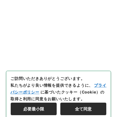
ほか７社・４８年３月分）
行政文書
＊大蔵省
証券投資信託約款関係
証券投資信託約款の承認・（昭４８．２～昭４８．
４）
[
請求番号
]
平４大蔵00474100
[
件名番号
]
019
[
移
管元機関等
]
＊大蔵省
[
移管等年度
]
平成 04
[
作成・
取得者
]
証券局
[
年月日
]
昭和48年02月06日
[
媒体
の種別
]
紙
[
数量
]
1
[
保存場所
]
分館-01-067-00
[
利用制限の区分等
]
要審査
ご訪問いただきありがとうございます。
私たちがより良い情報を提供できるように、
プライ
バシーポリシー
に基づいたクッキー（Cookie）の
取得と利用に同意をお願いいたします。
必要最小限
全て同意