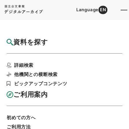
Language
EN
トップ
詳細検索[所蔵資料検索]
目録詳細
資料を探す
簿冊
建築士法の一部を改正する法律・御署名原
詳細検索
本・昭和三十年・第五巻...
階層
行政文書
＊内閣・総理府
太政官・内閣関係
他機関との横断検索
御署名原本（昭和２２年５月３日以後）
ピックアップコンテンツ
昭和３０年
法律
利用請求書印刷
ご利用案内
初めての方へ
基本情報
全ての情報
ご利用方法