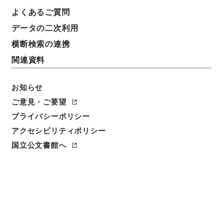
よくあるご質問
データの二次利用
横断検索の連携
関連資料
お知らせ
ご意見・ご要望
プライバシーポリシー
アクセシビリティポリシー
閲覧
国立公文書館へ
簿冊標題
建築士法の一部を改正する法律・御署名原本・昭和三
十年・第五巻・法律第一七三号
請求番号
御36206100