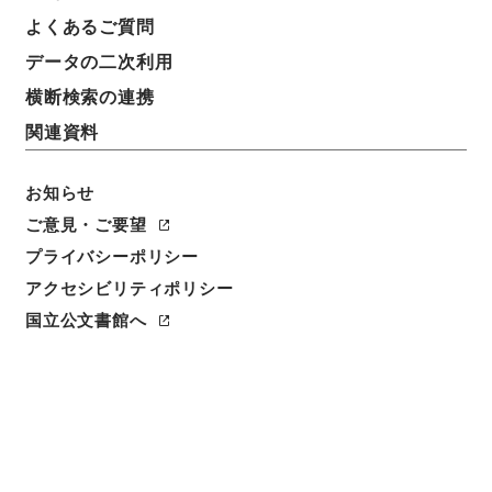
よくあるご質問
データの二次利用
横断検索の連携
関連資料
お知らせ
ご意見・ご要望
プライバシーポリシー
アクセシビリティポリシー
閲覧
国立公文書館へ
簿冊標題
小売商業調整特別措置法施行令・御署名原本・昭和三
十四年・第九巻・政令第二四二号
請求番号
御38750100