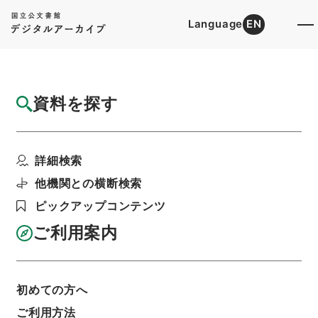
Language
EN
トップ
詳細検索[所蔵資料検索]
目録詳細
資料を探す
簿冊
小売商業調整特別措置法施行令・御署名原
詳細検索
本・昭和三十四年・第九...
階層
行政文書
＊内閣・総理府
太政官・内閣関係
他機関との横断検索
御署名原本（昭和２２年５月３日以後）
ピックアップコンテンツ
昭和３４年
政令
利用請求書印刷
ご利用案内
初めての方へ
基本情報
全ての情報
ご利用方法