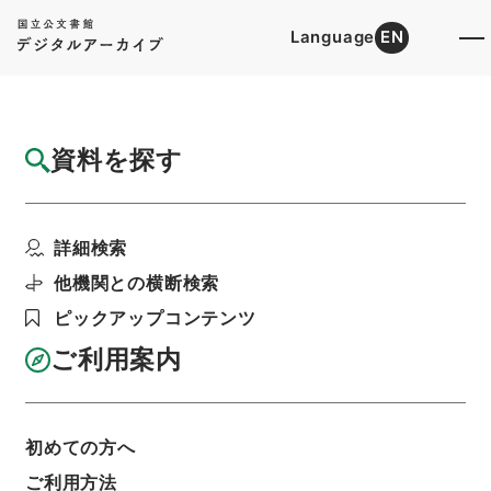
Language
EN
トップ
詳細検索[所蔵資料検索]
目録詳細
資料を探す
簿冊
所得税法の一部を改正する法律・御署名原
詳細検索
本・昭和三十七年・第二...
階層
行政文書
＊内閣・総理府
太政官・内閣関係
他機関との横断検索
御署名原本（昭和２２年５月３日以後）
ピックアップコンテンツ
昭和３７年
法律
利用請求書印刷
ご利用案内
初めての方へ
基本情報
全ての情報
ご利用方法